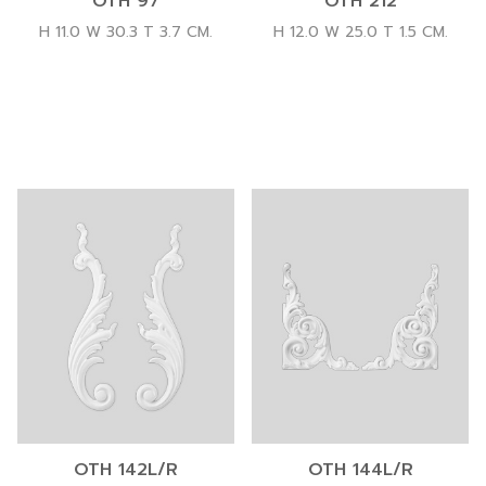
OTH 97
OTH 212
H 11.0 W 30.3 T 3.7 CM.
H 12.0 W 25.0 T 1.5 CM.
OTH 142L/R
OTH 144L/R