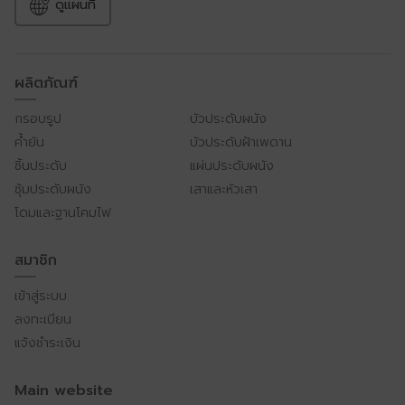
ดูแผนที่
ผลิตภัณฑ์
กรอบรูป
บัวประดับผนัง
ค้ำยัน
บัวประดับฝ้าเพดาน
ชิ้นประดับ
แผ่นประดับผนัง
ซุ้มประดับผนัง
เสาและหัวเสา
โดมและฐานโคมไฟ
สมาชิก
เข้าสู่ระบบ
ลงทะเบียน
แจ้งชำระเงิน
Main website