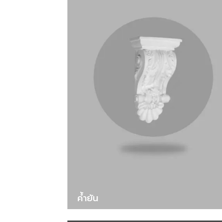
ค้ำยัน