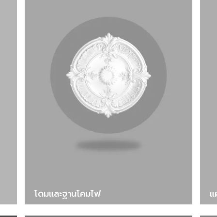
โดมและฐานโคมไฟ
แ