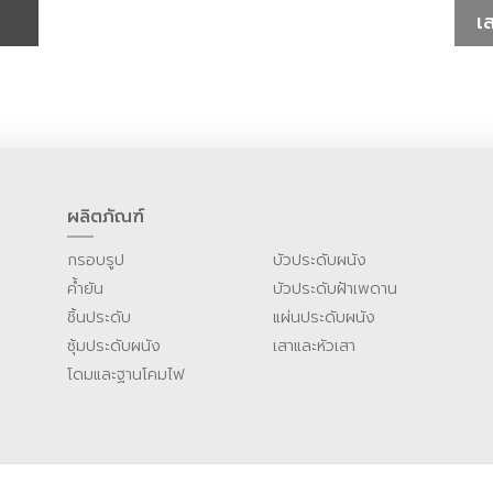
เ
ผลิตภัณฑ์
กรอบรูป
บัวประดับผนัง
ค้ำยัน
บัวประดับฝ้าเพดาน
ชิ้นประดับ
แผ่นประดับผนัง
ซุ้มประดับผนัง
เสาและหัวเสา
โดมและฐานโคมไฟ