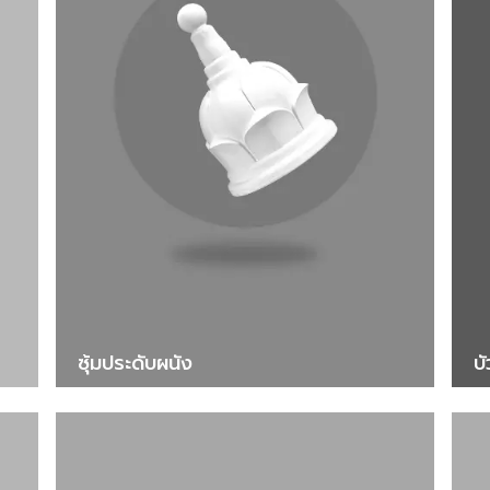
ซุ้มประดับผนัง
บ