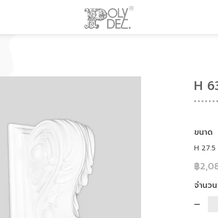
H 6
ขนาด
H 27.5 
฿2,0
จำนวน