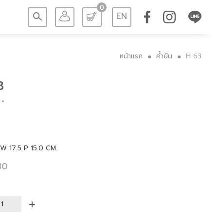
0
EN
หน้าแรก
ค้ำยัน
H 63
●
●
3
W 17.5 P 15.0 CM.
80