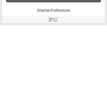
เข้าสู่ระบบ
Change Preferences
ลงทะเบียน
แจ้งชำระเงิน
Main website
นโยบายความเป็นส่วนต้ว
ข้อตกลงและเงื่อนไขสำหรับการซื้อสินค้าและใช้บริการบน
เว็บไซต์
ติดต่อเรา