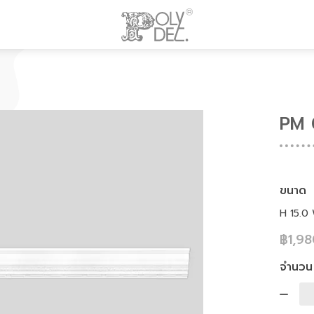
PM 
ขนาด
H 15.0
฿1,9
จำนวน